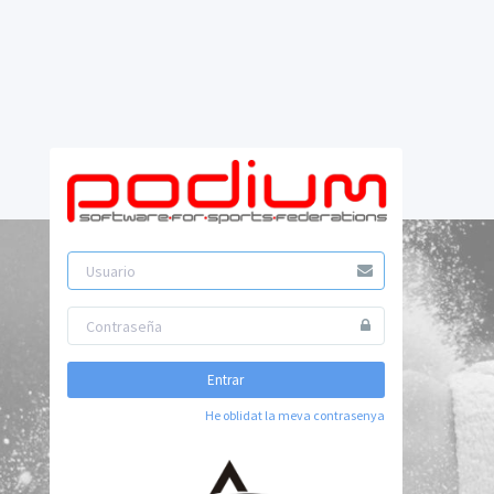
Entrar
He oblidat la meva contrasenya